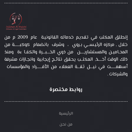
إنطلق المكتب في تقديم خدماته القانونيـة عام 2009 م من
خلال , مركزه الرئيـســي بـروي ، وشرف بانضمام كوكبــــــة من
المحـاميـن والمستشاريــــن من ذوي الخـــبـــرة والكفـا ءة ومنذ
ذلك الوقت أخــــذ, المكتــب يحقق نتائـج إيجابية وانجـازات مشرفة
أسهمــــــت في نيـــل ثقـــة العملاء من الأفــــــراد والمؤسسات
والشركات .
روابط مختصرة
الرئيسية
من نحن